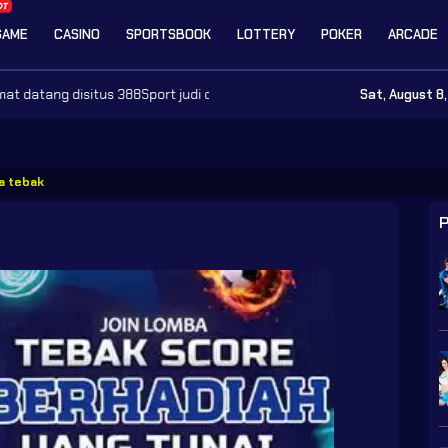
GAME
CASINO
SPORTSBOOK
LOTTERY
POKER
ARCADE
 datang disitus 388Sport judi online resmi No.1 Indonesia yang berlise
Sat, August 8,
a tebak score di grup official facebook
P