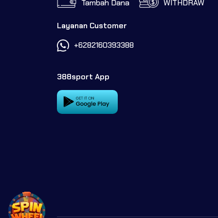
Tambah Dana
WITHDRAW
Layanan Customer
+6282160393388
388sport App