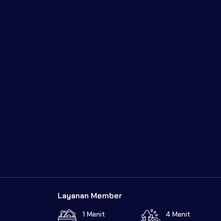
Layanan Member
1
Menit
4
Menit