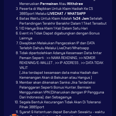
Meneruskan
Permainan
Atau
Withdraw
Peserta di Wajibkan Untuk Klaim Hadiah Ke CS
388Sport Melalui
LIVECHAT / WHATSAPP
Batas Waktu Untuk Klaim Adalah
1x24 Jam
Setelah
Pertandingan Terakhir Berakhir Dalam 1 Tiket Tersebut
1 ID Hanya Bisa Klaim 1 Kali Dalam Satu Hari
Event ini Tidak Dapat digabungkan dengan Bonus
Lainnya
Diwajibkan Melakukan Pengecekan IP dan DATA
Terlebih Dahulu Melalui LiveChat/Whatsapp
Tidak diperbolehkan Adanya Kesamaan Data Antar
Pemain Seperti : >> NAMA REKENING, >> NOMOR
REKENING/E-WALLET , >> IP ADDRESS , >> DATA TIDAK
VALIT
( Jika terdapat kesamaan data maka Hadiah dan
Kemenangan Akan di Bekukan atau Hangus )
Member akan dikenakan Sanksi Jika Terdeteksi
Pelanggaran Seperti Bonus Hunter, Bermain
Menggunakan VPN (Diharuskan dengan IP Pengguna
Dari Indonesia), dan Sebagainya
Segala Bentuk Kecurangan Tidak Akan Di Toleransi
Pihak 388Sport
Syarat & Ketentuan dapat Berubah Sewaktu - waktu